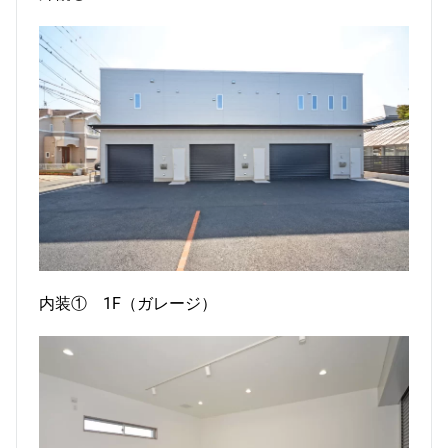
内装① 1F（ガレージ）