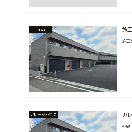
施
news
施工
ガ
ガレージハウス
外観